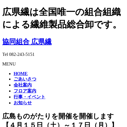
広県繊は全国唯一の組合組織
による繊維製品総合卸です。
協同組合 広県繊
Tel
082-243-5151
MENU
HOME
ごあいさつ
会社案内
フロア案内
行事・イベント
お知らせ
広島ものがたりを開催を開催します
【４月１５日（土）～１７日（月）】