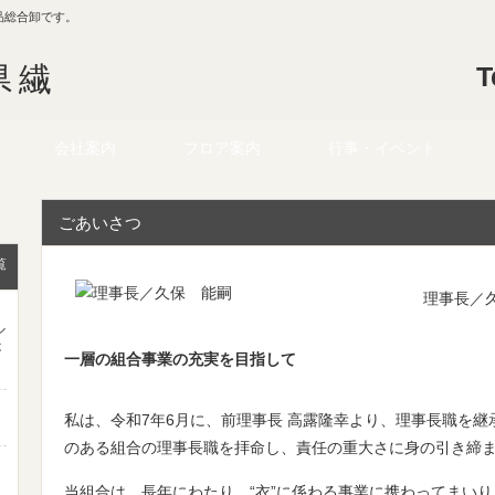
品総合卸です。
県繊
T
会社案内
フロア案内
行事・イベント
ごあいさつ
覧
理事長／
ル
が
一層の組合事業の充実を目指して
私は、令和7年6月に、前理事長 高露隆幸より、理事長職を
のある組合の理事長職を拝命し、責任の重大さに身の引き締
ま
当組合は、長年にわたり、“衣”に係わる事業に携わってまい