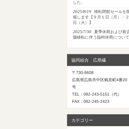
した。
2025/8/19
移転閉館セールを
催します【９月１日（月）・
日（火）】
2025/7/30
夏季休商および新
舗移転に伴う臨時休商につい
協同組合 広県繊
〒730-8608
広島県広島市中区鶴見町4番20
号
TEL：082-243-5151（代）
FAX：082-245-2423
カテゴリー