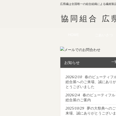
広県繊は全国唯一の組合組織による繊維製
協同組合 広
HOME
ごあいさつ
一
お知らせ
2026/2/10
春のビューティフ
総合展へのご来場、誠にあり
とうございました
2026/2/4
春のビューティフル
総合展のご案内
2025/10/29
夢の大祭典へのご
来場、誠にありがとうござい