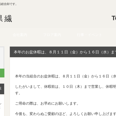
品総合卸です。
県繊
T
会社案内
フロア案内
行事・イベント
本年のお盆休暇は、８月１１日（金）から１６日（水）ま
本年の当組合のお盆休暇は、８月１１日（金）から１６日（
したがいまして、休暇前は、１０日（木）まで営業し、休暇
覧
す。
ル
ご用命の際は、お早めにお願いします。
が
今後も、変わらぬご愛顧のほど、よろしくお願い申し上げま