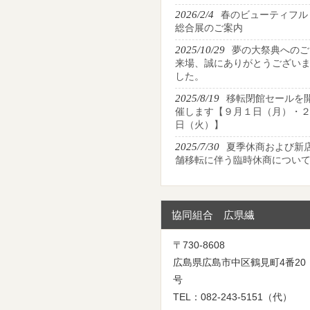
2026/2/4
春のビューティフル
総合展のご案内
2025/10/29
夢の大祭典へのご
来場、誠にありがとうござい
した。
2025/8/19
移転閉館セールを
催します【９月１日（月）・
日（火）】
2025/7/30
夏季休商および新
舗移転に伴う臨時休商につい
協同組合 広県繊
〒730-8608
広島県広島市中区鶴見町4番20
号
TEL：082-243-5151（代）