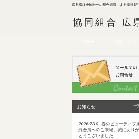
広県繊は全国唯一の組合組織による繊維製
協同組合 広
HOME
ごあいさつ
一
お知らせ
2026/2/10
春のビューティフ
総合展へのご来場、誠にあり
とうございました