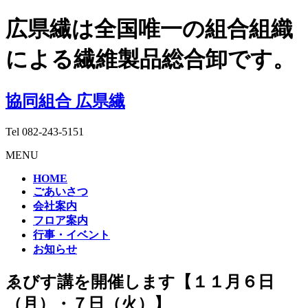
広県繊は全国唯一の組合組織
による繊維製品総合卸です。
協同組合 広県繊
Tel
082-243-5151
MENU
HOME
ごあいさつ
会社案内
フロア案内
行事・イベント
お知らせ
ゑびす講を開催します【１１月６日
（月）・７日（火）】