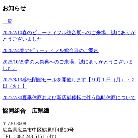
お知らせ
一覧
2026/2/10
春のビューティフル総合展へのご来場、誠にありが
とうございました
2026/2/4
春のビューティフル総合展のご案内
2025/10/29
夢の大祭典へのご来場、誠にありがとうございま
した。
2025/8/19
移転閉館セールを開催します【９月１日（月）・２
日（火）】
2025/7/30
夏季休商および新店舗移転に伴う臨時休商について
協同組合 広県繊
〒730-8608
広島県広島市中区鶴見町4番20号
TEL：082-243-5151（代）