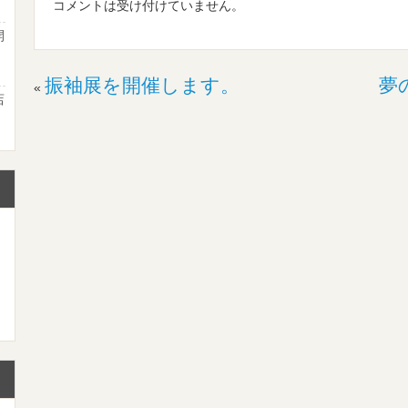
コメントは受け付けていません。
開
２
振袖展を開催します。
夢
«
店
て