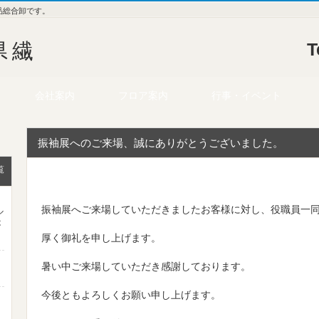
品総合卸です。
県繊
T
会社案内
フロア案内
行事・イベント
振袖展へのご来場、誠にありがとうございました。
覧
振袖展へご来場していただきましたお客様に対し、役職員一
ル
が
厚く御礼を申し上げます。
暑い中ご来場していただき感謝しております。
今後ともよろしくお願い申し上げます。
ま