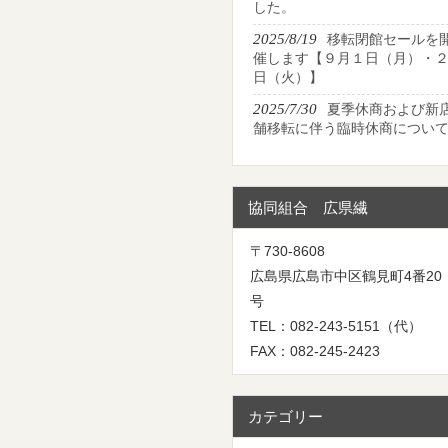
した。
2025/8/19
移転閉館セールを
催します【９月１日（月）・
日（火）】
2025/7/30
夏季休商および新
舗移転に伴う臨時休商につい
協同組合 広県繊
〒730-8608
広島県広島市中区鶴見町4番20
号
TEL：082-243-5151（代）
FAX：082-245-2423
カテゴリー