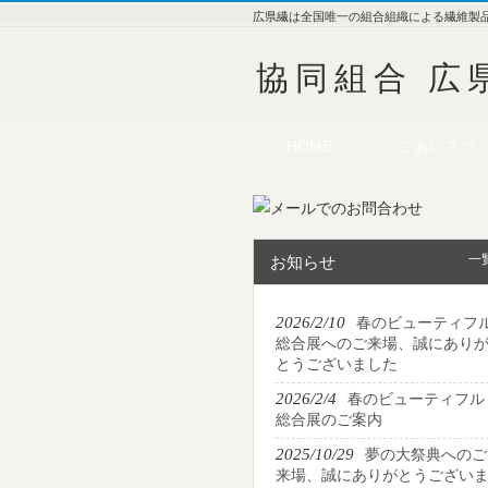
広県繊は全国唯一の組合組織による繊維製
協同組合 広
HOME
ごあいさつ
一
お知らせ
2026/2/10
春のビューティフ
総合展へのご来場、誠にあり
とうございました
2026/2/4
春のビューティフル
総合展のご案内
2025/10/29
夢の大祭典へのご
来場、誠にありがとうござい