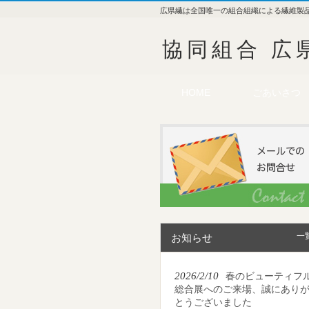
広県繊は全国唯一の組合組織による繊維製
協同組合 広
HOME
ごあいさつ
一
お知らせ
2026/2/10
春のビューティフ
総合展へのご来場、誠にあり
とうございました