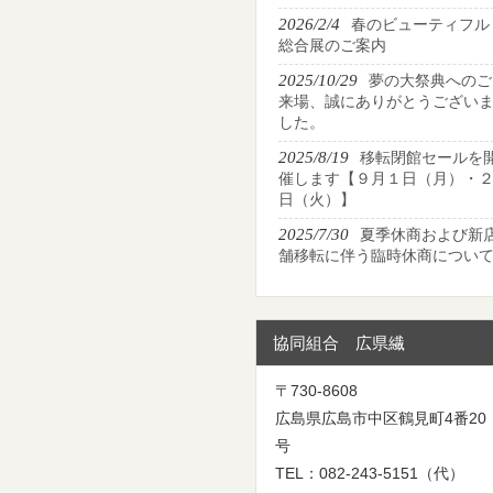
2026/2/4
春のビューティフル
総合展のご案内
2025/10/29
夢の大祭典へのご
来場、誠にありがとうござい
した。
2025/8/19
移転閉館セールを
催します【９月１日（月）・
日（火）】
2025/7/30
夏季休商および新
舗移転に伴う臨時休商につい
協同組合 広県繊
〒730-8608
広島県広島市中区鶴見町4番20
号
TEL：082-243-5151（代）