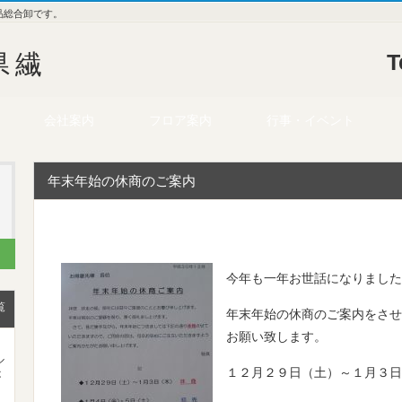
品総合卸です。
県繊
T
会社案内
フロア案内
行事・イベント
年末年始の休商のご案内
今年も一年お世話になりました
覧
年末年始の休商のご案内をさせ
お願い致します。
ル
１２月２９日（土）～１月３日
が